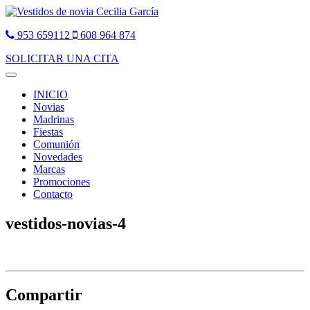
953 659112
608 964 874
SOLICITAR UNA CITA
Toggle
navigation
INICIO
Novias
Madrinas
Fiestas
Comunión
Novedades
Marcas
Promociones
Contacto
vestidos-novias-4
Compartir