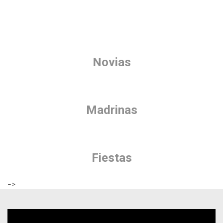
Novias
Madrinas
Fiestas
–>