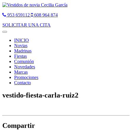
953 659112
608 964 874
SOLICITAR UNA CITA
Toggle
navigation
INICIO
Novias
Madrinas
Fiestas
Comunión
Novedades
Marcas
Promociones
Contacto
vestido-fiesta-carla-ruiz2
Compartir