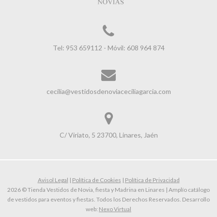
Tel: 953 659112 - Móvil: 608 964 874
cecilia@vestidosdenoviaceciliagarcia.com
C/ Viriato, 5 23700, Linares, Jaén
Avisol Legal
|
Política de Cookies
|
Política de Privacidad
2026 © Tienda Vestidos de Novia, fiesta y Madrina en Linares | Amplío catálogo
de vestidos para eventos y fiestas. Todos los Derechos Reservados. Desarrollo
web:
Nexo Virtual