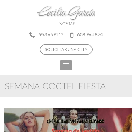
953 659112
608 964 874
SOLICITAR UNA CITA
Toggle
navigation
SEMANA-COCTEL-FIESTA