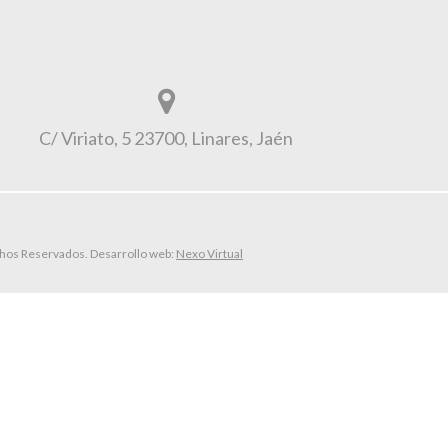
C/ Viriato, 5 23700, Linares, Jaén
echos Reservados. Desarrollo web:
Nexo Virtual