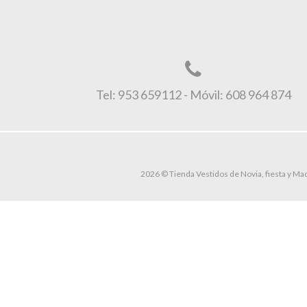
Tel: 953 659112 - Móvil: 608 964 874
2026 © Tienda Vestidos de Novia, fiesta y Mad