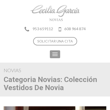
953 659112
608 964 874
SOLICITAR UNA CITA
Toggle
navigation
NOVIAS
Categoria Novias:
Colección
Vestidos De Novia