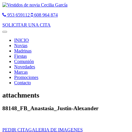
953 659112
608 964 874
SOLICITAR UNA CITA
Toggle
navigation
INICIO
Novias
Madrinas
Fiestas
Comunión
Novedades
Marcas
Promociones
Contacto
attachments
88148_FB_Anastasia_Justin-Alexander
PEDIR CITA
GALERIA DE IMAGENES