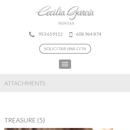
953 659112
608 964 874
SOLICITAR UNA CITA
Toggle
navigation
ATTACHMENTS
TREASURE (5)