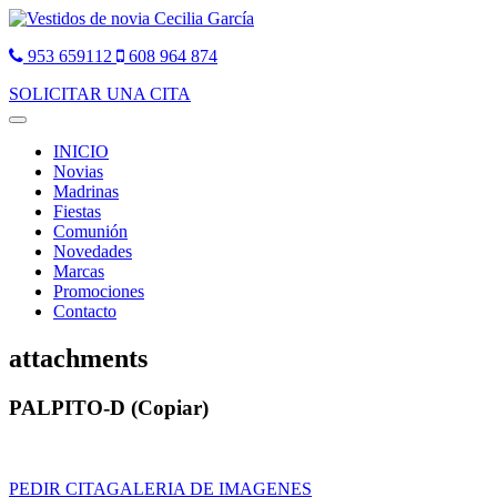
953 659112
608 964 874
SOLICITAR UNA CITA
Toggle
navigation
INICIO
Novias
Madrinas
Fiestas
Comunión
Novedades
Marcas
Promociones
Contacto
attachments
PALPITO-D (Copiar)
PEDIR CITA
GALERIA DE IMAGENES