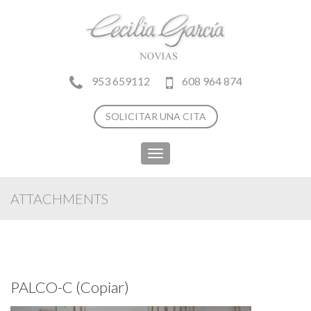
953 659112
608 964 874
SOLICITAR UNA CITA
Toggle
navigation
ATTACHMENTS
PALCO-C (Copiar)