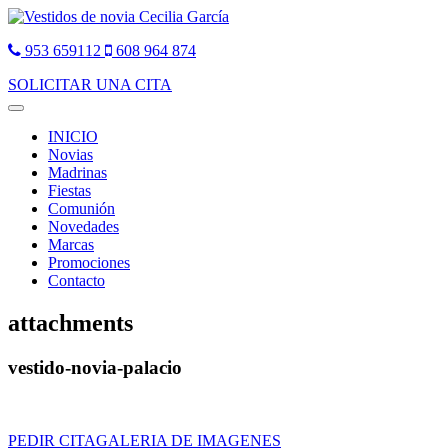
953 659112
608 964 874
SOLICITAR UNA CITA
Toggle
navigation
INICIO
Novias
Madrinas
Fiestas
Comunión
Novedades
Marcas
Promociones
Contacto
attachments
vestido-novia-palacio
PEDIR CITA
GALERIA DE IMAGENES