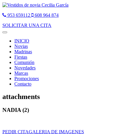
953 659112
608 964 874
SOLICITAR UNA CITA
Toggle
navigation
INICIO
Novias
Madrinas
Fiestas
Comunión
Novedades
Marcas
Promociones
Contacto
attachments
NADIA (2)
PEDIR CITA
GALERIA DE IMAGENES