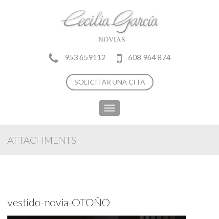
953 659112
608 964 874
SOLICITAR UNA CITA
Toggle
navigation
ATTACHMENTS
vestido-novia-OTOÑO