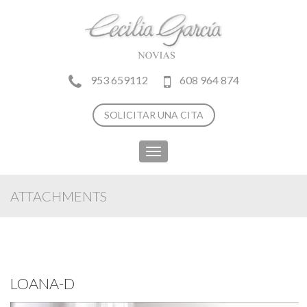
953 659112
608 964 874
SOLICITAR UNA CITA
Toggle
navigation
ATTACHMENTS
LOANA-D