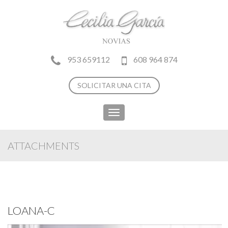
953 659112
608 964 874
SOLICITAR UNA CITA
Toggle
navigation
ATTACHMENTS
LOANA-C