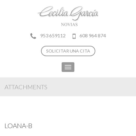
953 659112
608 964 874
SOLICITAR UNA CITA
Toggle
navigation
ATTACHMENTS
LOANA-B