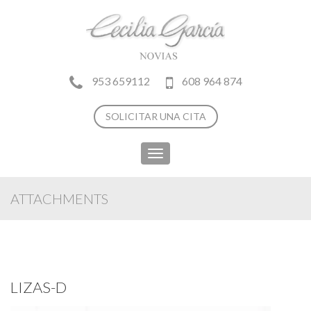
953 659112
608 964 874
SOLICITAR UNA CITA
Toggle
navigation
ATTACHMENTS
LIZAS-D