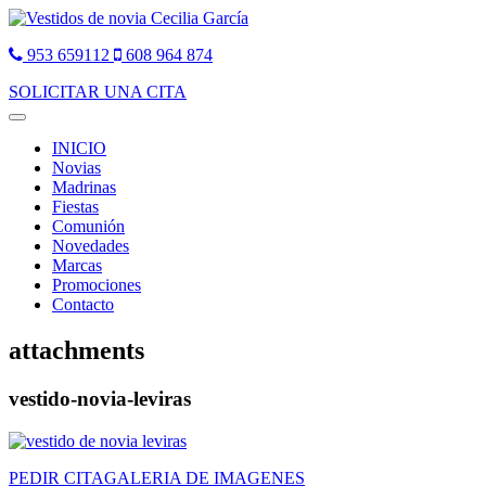
953 659112
608 964 874
SOLICITAR UNA CITA
Toggle
navigation
INICIO
Novias
Madrinas
Fiestas
Comunión
Novedades
Marcas
Promociones
Contacto
attachments
vestido-novia-leviras
PEDIR CITA
GALERIA DE IMAGENES