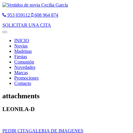
953 659112
608 964 874
SOLICITAR UNA CITA
Toggle
navigation
INICIO
Novias
Madrinas
Fiestas
Comunión
Novedades
Marcas
Promociones
Contacto
attachments
LEONILA-D
PEDIR CITA
GALERIA DE IMAGENES