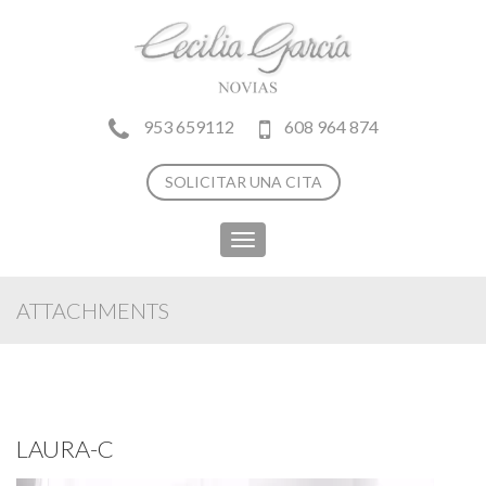
953 659112
608 964 874
SOLICITAR UNA CITA
Toggle
navigation
ATTACHMENTS
LAURA-C