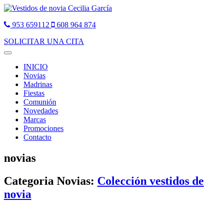
953 659112
608 964 874
SOLICITAR UNA CITA
Toggle
navigation
INICIO
Novias
Madrinas
Fiestas
Comunión
Novedades
Marcas
Promociones
Contacto
novias
Categoria Novias:
Colección vestidos de
novia