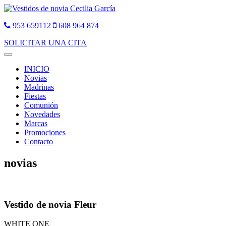
953 659112
608 964 874
SOLICITAR UNA CITA
Toggle
navigation
INICIO
Novias
Madrinas
Fiestas
Comunión
Novedades
Marcas
Promociones
Contacto
novias
Vestido de novia Fleur
WHITE ONE