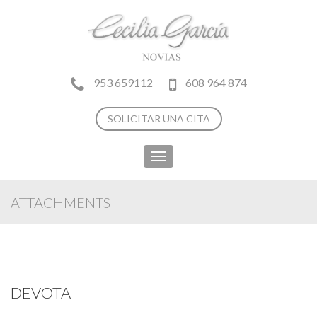
953 659112
608 964 874
SOLICITAR UNA CITA
Toggle
navigation
ATTACHMENTS
DEVOTA