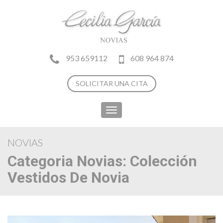
953 659112
608 964 874
SOLICITAR UNA CITA
Toggle
navigation
NOVIAS
Categoria Novias:
Colección
Vestidos De Novia