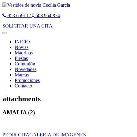
953 659112
608 964 874
SOLICITAR UNA CITA
Toggle
navigation
INICIO
Novias
Madrinas
Fiestas
Comunión
Novedades
Marcas
Promociones
Contacto
attachments
AMALIA (2)
PEDIR CITA
GALERIA DE IMAGENES