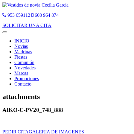
953 659112
608 964 874
SOLICITAR UNA CITA
Toggle
navigation
INICIO
Novias
Madrinas
Fiestas
Comunión
Novedades
Marcas
Promociones
Contacto
attachments
AIKO-C-PV20_748_888
PEDIR CITA
GALERIA DE IMAGENES