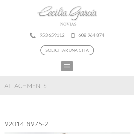
953 659112
608 964 874
SOLICITAR UNA CITA
Toggle
navigation
ATTACHMENTS
92014_8975-2