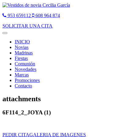
953 659112
608 964 874
SOLICITAR UNA CITA
Toggle
navigation
INICIO
Novias
Madrinas
Fiestas
Comunión
Novedades
Marcas
Promociones
Contacto
attachments
6F114_2_JOYA (1)
PEDIR CITA
GALERIA DE IMAGENES