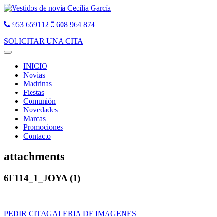
953 659112
608 964 874
SOLICITAR UNA CITA
Toggle
navigation
INICIO
Novias
Madrinas
Fiestas
Comunión
Novedades
Marcas
Promociones
Contacto
attachments
6F114_1_JOYA (1)
PEDIR CITA
GALERIA DE IMAGENES