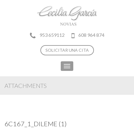
953 659112
608 964 874
SOLICITAR UNA CITA
Toggle
navigation
ATTACHMENTS
6C167_1_DILEME (1)