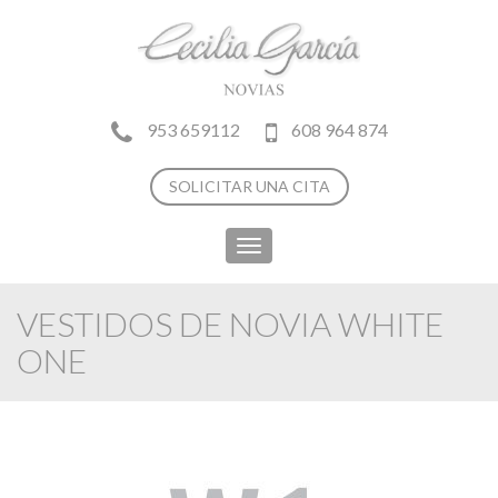
953 659112
608 964 874
SOLICITAR UNA CITA
Toggle
navigation
VESTIDOS DE NOVIA WHITE
ONE