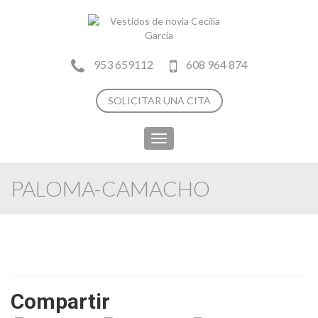
953 659112
608 964 874
SOLICITAR UNA CITA
Toggle
navigation
PALOMA-CAMACHO
Compartir