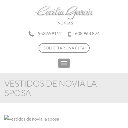
953 659112
608 964 874
SOLICITAR UNA CITA
Toggle
navigation
VESTIDOS DE NOVIA LA
SPOSA