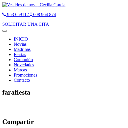
953 659112
608 964 874
SOLICITAR UNA CITA
Toggle
navigation
INICIO
Novias
Madrinas
Fiestas
Comunión
Novedades
Marcas
Promociones
Contacto
farafiesta
Compartir