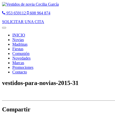
953 659112
608 964 874
SOLICITAR UNA CITA
Toggle
navigation
INICIO
Novias
Madrinas
Fiestas
Comunión
Novedades
Marcas
Promociones
Contacto
vestidos-para-novias-2015-31
Compartir