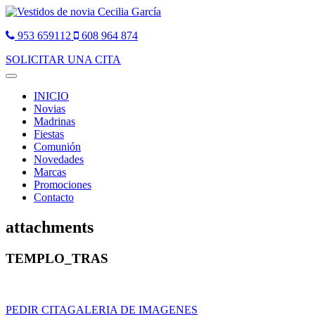
953 659112
608 964 874
SOLICITAR UNA CITA
Toggle
navigation
INICIO
Novias
Madrinas
Fiestas
Comunión
Novedades
Marcas
Promociones
Contacto
attachments
TEMPLO_TRAS
PEDIR CITA
GALERIA DE IMAGENES