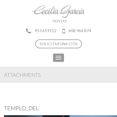
953 659112
608 964 874
SOLICITAR UNA CITA
Toggle
navigation
ATTACHMENTS
TEMPLO_DEL