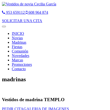
953 659112
608 964 874
SOLICITAR UNA CITA
Toggle
navigation
INICIO
Novias
Madrinas
Fiestas
Comunión
Novedades
Marcas
Promociones
Contacto
madrinas
Vestidos de madrina TEMPLO
PEDIR CITA
GALERIA DE IMAGENES