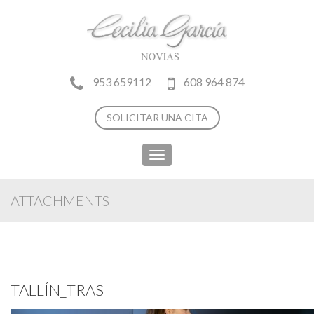
953 659112
608 964 874
SOLICITAR UNA CITA
Toggle
navigation
ATTACHMENTS
TALLÍN_TRAS