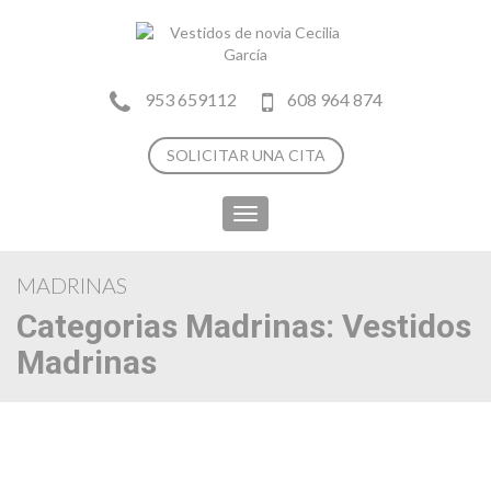
953 659112
608 964 874
SOLICITAR UNA CITA
Toggle
navigation
MADRINAS
Categorias Madrinas:
Vestidos
Madrinas