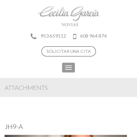
953 659112
608 964 874
SOLICITAR UNA CITA
Toggle
navigation
ATTACHMENTS
JH9-A