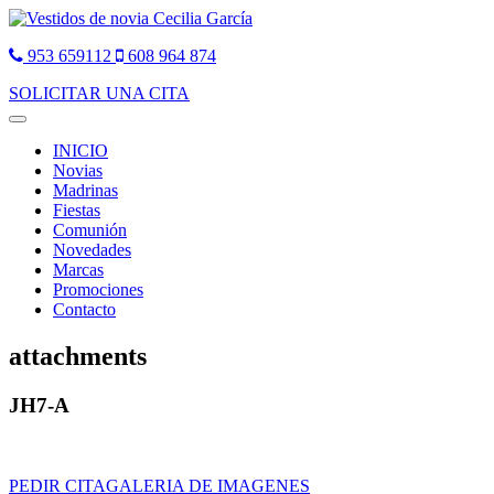
953 659112
608 964 874
SOLICITAR UNA CITA
Toggle
navigation
INICIO
Novias
Madrinas
Fiestas
Comunión
Novedades
Marcas
Promociones
Contacto
attachments
JH7-A
PEDIR CITA
GALERIA DE IMAGENES