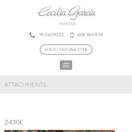
953 659112
608 964 874
SOLICITAR UNA CITA
Toggle
navigation
ATTACHMENTS
2430E