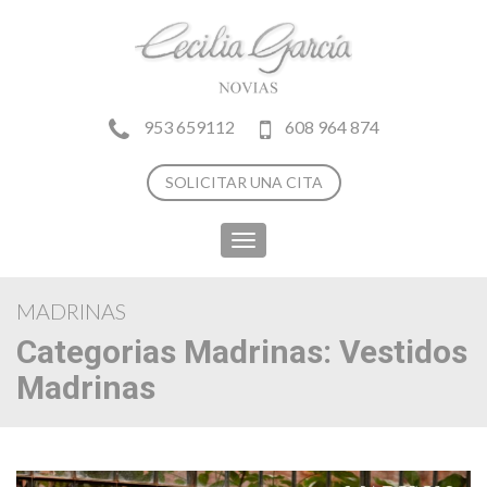
953 659112
608 964 874
SOLICITAR UNA CITA
Toggle
navigation
MADRINAS
Categorias Madrinas:
Vestidos
Madrinas