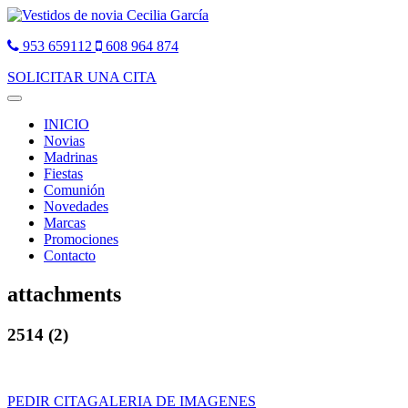
953 659112
608 964 874
SOLICITAR UNA CITA
Toggle
navigation
INICIO
Novias
Madrinas
Fiestas
Comunión
Novedades
Marcas
Promociones
Contacto
attachments
2514 (2)
PEDIR CITA
GALERIA DE IMAGENES