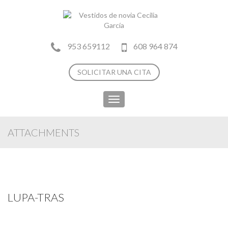
953 659112
608 964 874
SOLICITAR UNA CITA
Toggle
navigation
ATTACHMENTS
LUPA-TRAS