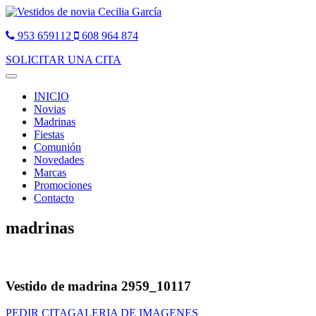
953 659112
608 964 874
SOLICITAR UNA CITA
Toggle
navigation
INICIO
Novias
Madrinas
Fiestas
Comunión
Novedades
Marcas
Promociones
Contacto
madrinas
Vestido de madrina 2959_10117
PEDIR CITA
GALERIA DE IMAGENES