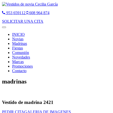
953 659112
608 964 874
SOLICITAR UNA CITA
Toggle
navigation
INICIO
Novias
Madrinas
Fiestas
Comunión
Novedades
Marcas
Promociones
Contacto
madrinas
Vestido de madrina 2421
PEDIR CITA
GALERIA DE IMAGENES