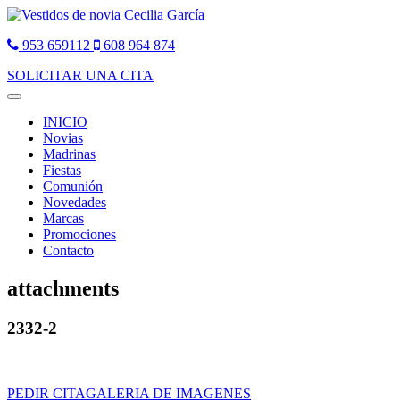
953 659112
608 964 874
SOLICITAR UNA CITA
Toggle
navigation
INICIO
Novias
Madrinas
Fiestas
Comunión
Novedades
Marcas
Promociones
Contacto
attachments
2332-2
PEDIR CITA
GALERIA DE IMAGENES