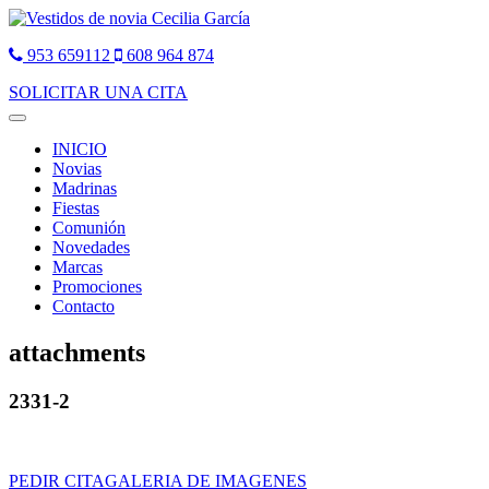
953 659112
608 964 874
SOLICITAR UNA CITA
Toggle
navigation
INICIO
Novias
Madrinas
Fiestas
Comunión
Novedades
Marcas
Promociones
Contacto
attachments
2331-2
PEDIR CITA
GALERIA DE IMAGENES